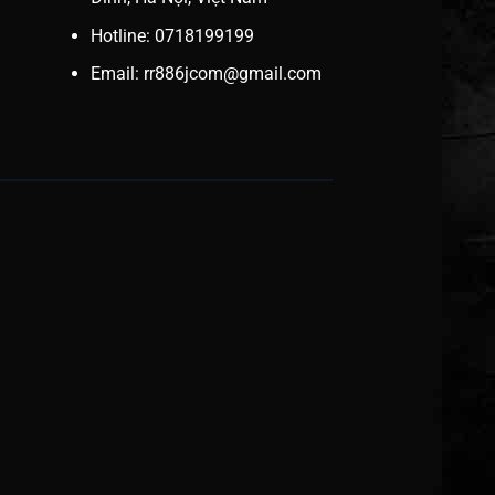
Hotline: 0718199199
Email:
rr886jcom@gmail.com