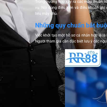
Trong trường hợp xảy ra các mâu thuẫn li
vụ. Nội dung điều kiện và điều khoản ghi
liệu máy chủ.
Những quy chuẩn bắt buộc 
Việc khởi tạo một hồ sơ cá nhân hợp lệ l
Người tham gia cần đặc biệt lưu ý các nguy