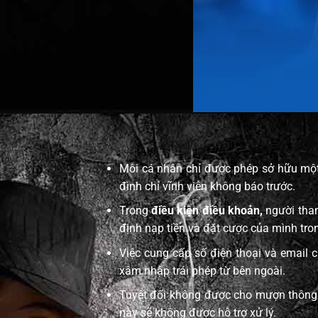
Mỗi cá nhân chỉ được phép sở hữu một 
đình chỉ vĩnh viễn không báo trước.
Trong
điều kiện điều khoản,
người tham
định nạp tiền và đặt cược của mình tron
Việc cung cấp số điện thoại và email 
xâm nhập trái phép từ bên ngoài.
Tuyệt đối không được cho mượn thông ti
này sẽ không được hỗ trợ xử lý.