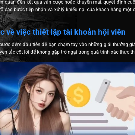
ên quan đến kết quả ván cược hoặc khuyến mãi, quyết định cuố
 rõ các bước tiếp nhận và xử lý khiếu nại của khách hàng một
về việc thiết lập tài khoản hội viên
à bước đệm đầu tiên để bạn chạm tay vào những giải thưởng giá 
ên tắc cốt lõi để không gặp trở ngại trong quá trình xác thực t