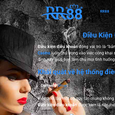
Chuyển
đến
RR88
nội
dung
Điều Kiện
Điều kiện điều khoản
đóng vai trò là “bả
Casino
luôn chú trọng vào việc công khai
định này giúp bạn làm chủ mọi tình huống
Khái quát về hệ thống đi
Contents
[
show
]
Việc thiết lập một bộ quy tắc chung không 
Điều kiện điều khoản
được xem là nền móng