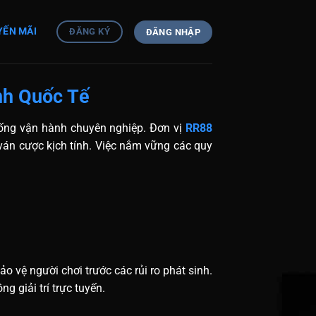
YẾN MÃI
ĐĂNG KÝ
ĐĂNG NHẬP
nh Quốc Tế
thống vận hành chuyên nghiệp. Đơn vị
RR88
ván cược kịch tính. Việc nắm vững các quy
o vệ người chơi trước các rủi ro phát sinh.
 giải trí trực tuyến.