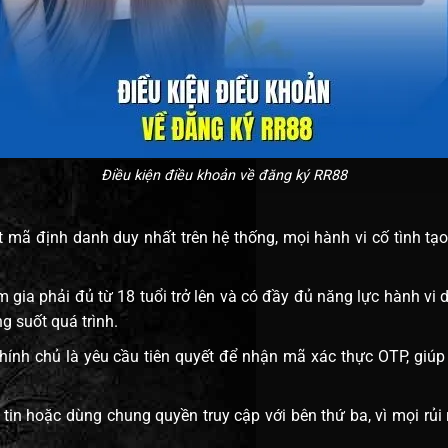
Điều kiện điều khoản về đăng ký RR88
mã định danh duy nhất trên hệ thống, mọi hành vi cố tình tạo
 gia phải đủ từ 18 tuổi trở lên và có đầy đủ năng lực hành vi 
g suốt quá trình.
chính chủ là yêu cầu tiên quyết để nhận mã xác thực OTP, giúp
n hoặc dùng chung quyền truy cập với bên thứ ba, vì mọi rủi ro 