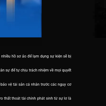
 nhiều hồ sơ ảo để lạm dụng sự kiện sẽ bị
dân sự để tự chịu trách nhiệm về mọi quyết
 bảo vệ tài sản cá nhân trước các nguy cơ
thất thoát tài chính phát sinh từ sự lơ là