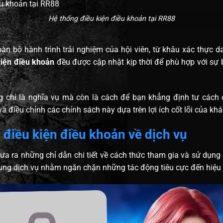
Hệ thống điều kiện điều khoản tại RR88
àn bộ hành trình trải nghiệm của hội viên, từ khâu xác thực da
kiện điều khoản
đều được cập nhật kịp thời để phù hợp với sự b
 chỉ là nghĩa vụ mà còn là cách để bạn khẳng định tư cách 
à điều chỉnh các chính sách này dựa trên lợi ích cốt lõi của kh
 điều kiện điều khoản về dịch vụ
ưa ra những chỉ dẫn chi tiết về cách thức tham gia và sử dụn
ụng dịch vụ nhằm ngăn chặn những tác động tiêu cực đến hiệu 