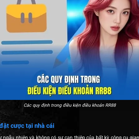
Các quy định trong điều kiện điều khoản RR88
đặt cược tại nhà cái
ự ngẫu nhiên và không có sự can thiệp của bất kỳ công cụ gi