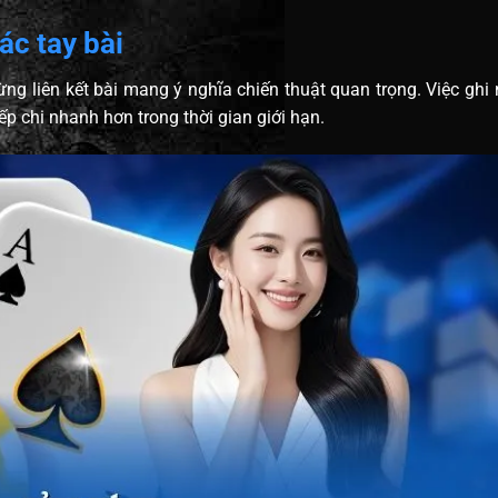
c tay bài
ừng liên kết bài mang ý nghĩa chiến thuật quan trọng. Việc ghi
ếp chi nhanh hơn trong thời gian giới hạn.