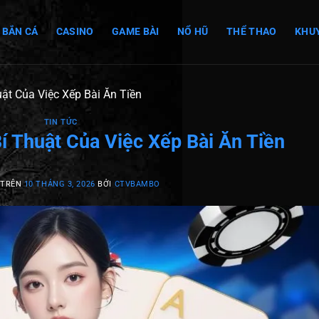
BẮN CÁ
CASINO
GAME BÀI
NỔ HŨ
THỂ THAO
KHU
ật Của Việc Xếp Bài Ăn Tiền
TIN TỨC
í Thuật Của Việc Xếp Bài Ăn Tiền
 TRÊN
10 THÁNG 3, 2026
BỞI
CTVBAMBO