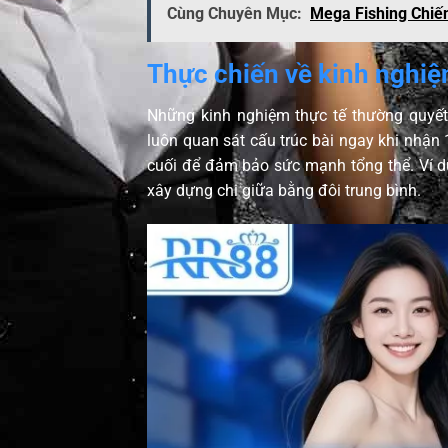
Cùng Chuyên Mục:
Mega Fishing Chiế
Thực chiến về kinh nghiệ
Những kinh nghiệm thực tế thường quyết
luôn quan sát cấu trúc bài ngay khi nhận 
cuối để đảm bảo sức mạnh tổng thể. Ví dụ
xây dựng chi giữa bằng đôi trung bình.