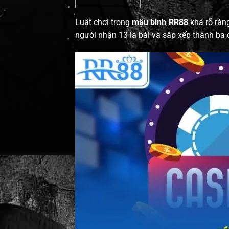
Luật chơi trong
mậu binh RR88
khá rõ ràng
người nhận 13 lá bài và sắp xếp thành ba 