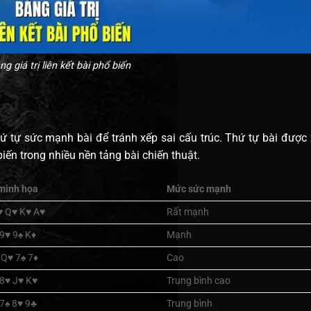
ng giá trị liên kết bài phổ biến
ứ tự sức mạnh bài để tránh xếp sai cấu trúc. Thứ tự bài được
iến trong nhiều nền tảng bài chiến thuật.
 minh họa
Mức sức mạnh
♥ Q♥ K♥ A♥
Rất mạnh
 9♥ 9♠ K♦
Mạnh
 Q♥ 7♠ 7♦
Cao
 8♥ J♥ K♥
Trung bình cao
 7♠ 8♥ 9♣
Trung bình