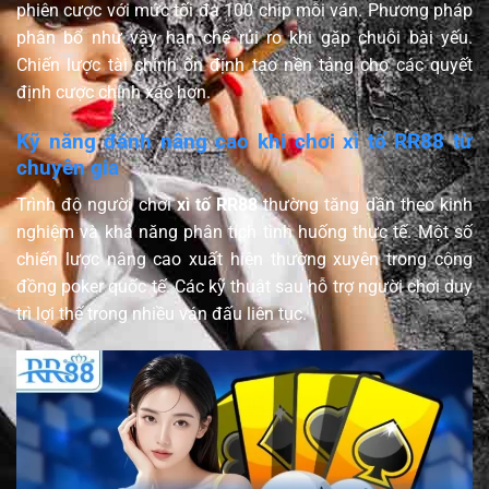
phiên cược với mức tối đa 100 chip mỗi ván. Phương pháp
phân bổ như vậy hạn chế rủi ro khi gặp chuỗi bài yếu.
Chiến lược tài chính ổn định tạo nền tảng cho các quyết
định cược chính xác hơn.
Kỹ năng đánh nâng cao khi chơi xì tố RR88 từ
chuyên gia
Trình độ người chơi
xì tố RR88
thường tăng dần theo kinh
nghiệm và khả năng phân tích tình huống thực tế. Một số
chiến lược nâng cao xuất hiện thường xuyên trong cộng
đồng poker quốc tế. Các kỹ thuật sau hỗ trợ người chơi duy
trì lợi thế trong nhiều ván đấu liên tục.