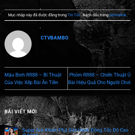
Mục nhập này đã được đăng trong
Tin Tức
. Đánh dấu trang
permalink
.
CTVBAMBO
Mậu Binh RR88 – Bí Thuật
Phỏm RR88 – Chiến Thuật Ù
Của Việc Xếp Bài Ăn Tiền
Bài Hiệu Quả Cho Người Chơi
BÀI VIẾT MỚI
Super Ace Khám Phá Slot Hành Động Tốc Độ Cao