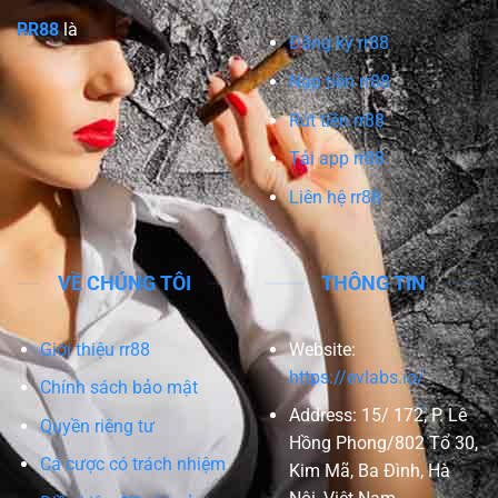
Lý
RR88
là
Vốn
Đăng ký rr88
Nạp tiền rr88
Rút tiền rr88
Tải app rr88
Liên hệ rr88
VỀ CHÚNG TÔI
THÔNG TIN
Giới thiệu rr88
Website:
https://evlabs.io/
Chính sách bảo mật
Address: 15/ 172, P. Lê
Quyền riêng tư
Hồng Phong/802 Tổ 30,
Cá cược có trách nhiệm
Kim Mã, Ba Đình, Hà