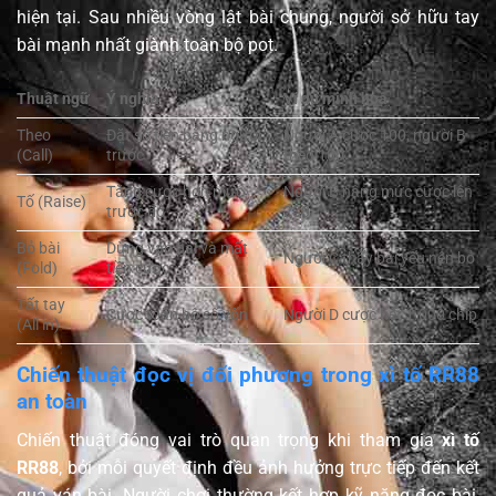
hiện tại. Sau nhiều vòng lật bài chung, người sở hữu tay
bài mạnh nhất giành toàn bộ pot.
Thuật ngữ
Ý nghĩa
Ví dụ minh họa
Theo
Đặt số tiền bằng người
Người A cược 100, người B
(Call)
trước
theo 100
Tăng cược hơn mức
Người B nâng mức cược lên
Tố (Raise)
trước đó
200
Bỏ bài
Dừng ván bài và mất
Người C thấy bài yếu nên bỏ
(Fold)
tiền cược
Tất tay
Cược toàn bộ số vốn
Người D cược hết 1.000 chip
(All in)
Chiến thuật đọc vị đối phương trong xì tố RR88
an toàn
Chiến thuật đóng vai trò quan trọng khi tham gia
xì tố
RR88
, bởi mỗi quyết định đều ảnh hưởng trực tiếp đến kết
quả ván bài. Người chơi thường kết hợp kỹ năng đọc bài,