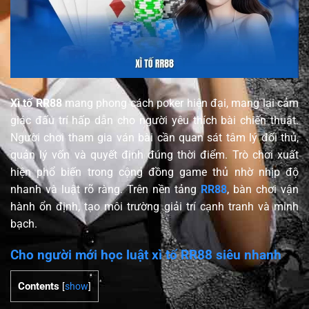
Xì tố RR88
mang phong cách poker hiện đại, mang lại cảm
giác đấu trí hấp dẫn cho người yêu thích bài chiến thuật.
Người chơi tham gia ván bài cần quan sát tâm lý đối thủ,
quản lý vốn và quyết định đúng thời điểm. Trò chơi xuất
hiện phổ biến trong cộng đồng game thủ nhờ nhịp độ
nhanh và luật rõ ràng. Trên nền tảng
RR88
, bàn chơi vận
hành ổn định, tạo môi trường giải trí cạnh tranh và minh
bạch.
Cho người mới học luật xì tố RR88 siêu nhanh
Contents
[
show
]