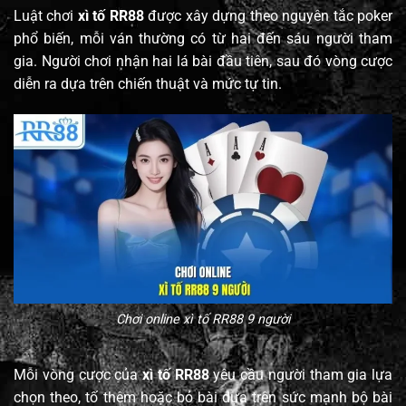
Luật chơi
xì tố RR88
được xây dựng theo nguyên tắc poker
phổ biến, mỗi ván thường có từ hai đến sáu người tham
gia. Người chơi nhận hai lá bài đầu tiên, sau đó vòng cược
diễn ra dựa trên chiến thuật và mức tự tin.
Chơi online xì tố RR88 9 người
Mỗi vòng cược của
xì tố RR88
yêu cầu người tham gia lựa
chọn theo, tố thêm hoặc bỏ bài dựa trên sức mạnh bộ bài