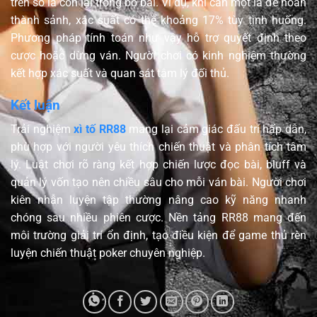
trên số lá còn lại trong bộ bài. Ví dụ, khi cần một lá để hoàn
thành sảnh, xác suất có thể khoảng 17% tùy tình huống.
Phương pháp tính toán như vậy hỗ trợ quyết định theo
cược hoặc dừng ván. Người chơi có kinh nghiệm thường
kết hợp xác suất và quan sát tâm lý đối thủ.
Kết luận
Trải nghiệm
xì tố RR88
mang lại cảm giác đấu trí hấp dẫn,
phù hợp với người yêu thích chiến thuật và phân tích tâm
lý. Luật chơi rõ ràng kết hợp chiến lược đọc bài, bluff và
quản lý vốn tạo nên chiều sâu cho mỗi ván bài. Người chơi
kiên nhẫn luyện tập thường nâng cao kỹ năng nhanh
chóng sau nhiều phiên cược. Nền tảng RR88 mang đến
môi trường giải trí ổn định, tạo điều kiện để game thủ rèn
luyện chiến thuật poker chuyên nghiệp.