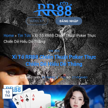
Chuyển
đến
nội
dung
ĐĂNG KÝ
ĐĂNG NHẬP
Home
»
Tin Tức
»
Xì Tố RR88 Chiến Thuật Poker Thực
Chiến Dễ Hiểu Dễ Thắng
TIN TỨC
Xì Tố RR88 Chiến Thuật Poker Thực
Chiến Dễ Hiểu Dễ Thắng
ĐÃ ĐĂNG TRÊN
10 THÁNG 3, 2026
BỞI
CTVBAMBO
10
Th3